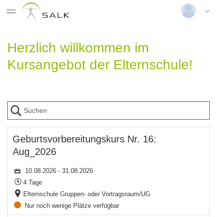
Datentabelle mit 103 Zeilen und 12 Spalten
Deutsch
|
Englisch
Herzlich willkommen im
Login
Kursangebot der Elternschule!
Versionsnummer: 2025.4.03.60237
Kurs: Geburtsvorbereitungskurs Nr. 16: Aug_2026
Dauer:
Veranstaltungsort:
Status:
Zeitraum: Montag, 10. August 2026 bis Montag, 31. August 2026
Geburtsvorbereitungskurs Nr. 16:
Aug_2026
10.08.2026 - 31.08.2026
4 Tage
Elternschule Gruppen- oder Vortragsraum/UG
Nur noch wenige Plätze verfügbar