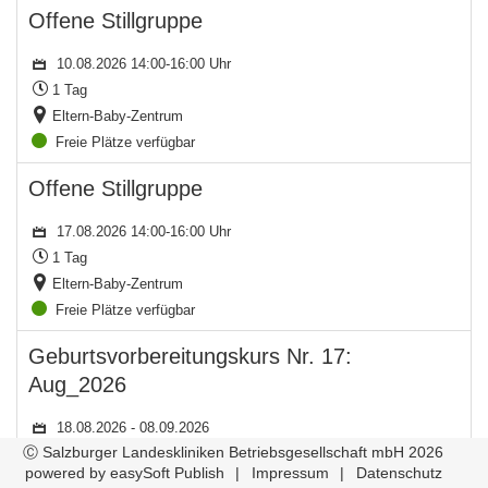
Kurs: Offene Stillgruppe
Dauer:
Veranstaltungsort:
Status:
Zeitraum: Montag, 10. August 2026 14:00-16:00 Uhr
Offene Stillgruppe
10.08.2026 14:00-16:00 Uhr
1 Tag
Eltern-Baby-Zentrum
Freie Plätze verfügbar
Kurs: Offene Stillgruppe
Dauer:
Veranstaltungsort:
Status:
Zeitraum: Montag, 17. August 2026 14:00-16:00 Uhr
Offene Stillgruppe
17.08.2026 14:00-16:00 Uhr
1 Tag
Eltern-Baby-Zentrum
Freie Plätze verfügbar
Kurs: Geburtsvorbereitungskurs Nr. 17: Aug_2026
Dauer:
Veranstaltungsort:
Status:
Zeitraum: Dienstag, 18. August 2026 bis Dienstag, 8. September 20
Geburtsvorbereitungskurs Nr. 17:
Aug_2026
18.08.2026 - 08.09.2026
Ⓒ Salzburger Landeskliniken Betriebsgesellschaft mbH 2026
4 Tage
powered by
easySoft Publish
Impressum
Datenschutz
Elternschule Gruppen- oder Vortragsraum/UG